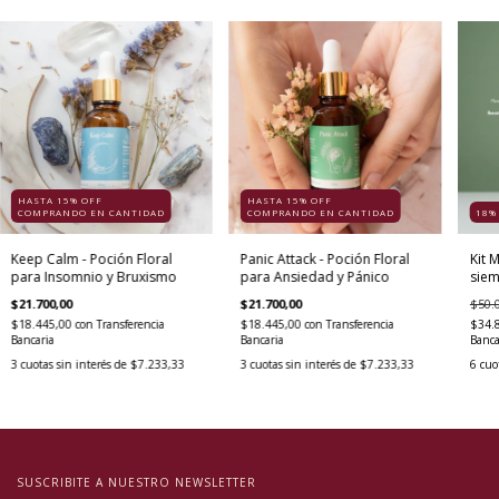
HASTA 15% OFF
HASTA 15% OFF
COMPRANDO EN CANTIDAD
COMPRANDO EN CANTIDAD
18
Keep Calm - Poción Floral
Panic Attack - Poción Floral
Kit M
para Insomnio y Bruxismo
para Ansiedad y Pánico
siem
riño
$21.700,00
$21.700,00
$50.
$18.445,00
con
Transferencia
$18.445,00
con
Transferencia
$34.
Bancaria
Bancaria
Banca
3
cuotas sin interés de
$7.233,33
3
cuotas sin interés de
$7.233,33
6
cuo
SUSCRIBITE A NUESTRO NEWSLETTER