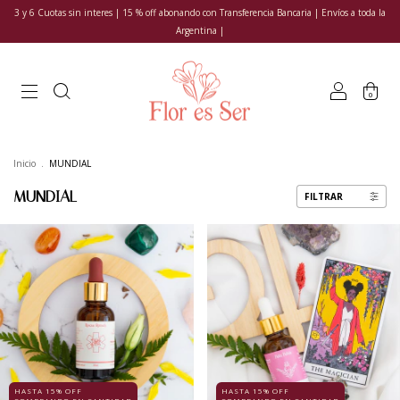
3 y 6 Cuotas sin interes | 15 % off abonando con Transferencia Bancaria | Envíos a toda la
Argentina |
0
Inicio
.
MUNDIAL
MUNDIAL
FILTRAR
HASTA 15% OFF
HASTA 15% OFF