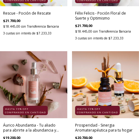
COMPRANDO EN CANTIDAD
COMPRANDO EN CANTIDAD
Rescue - Poción de Rescate
Félix Felicis - Poción Floral de
Suerte y Optimismo
$21.700,00
$21.700,00
$18.445,00
con
Transferencia Bancaria
$18.445,00
con
Transferencia Bancaria
3
cuotas sin interés de
$7.233,33
3
cuotas sin interés de
$7.233,33
HASTA 15% OFF
HASTA 15% OFF
COMPRANDO EN CANTIDAD
COMPRANDO EN CANTIDAD
Áurico Abundantia - Tu aliado
Prosperidad - Sinergia
para abrirte a la abundancia y
Aromaterapéutica para tu hogar
merecimiento
$19.200,00
$20.700,00