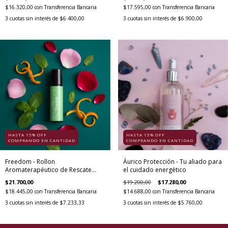
$16.320,00
con
Transferencia Bancaria
$17.595,00
con
Transferencia Bancaria
3
cuotas sin interés de
$6.400,00
3
cuotas sin interés de
$6.900,00
HASTA 15% OFF
HASTA 15% OFF
COMPRANDO EN CANTIDAD
COMPRANDO EN CANTIDAD
Freedom - Rollon
Áurico Protección - Tu aliado para
Aromaterapéutico de Rescate
el cuidado energético
Emocional
$21.700,00
$19.200,00
$17.280,00
$18.445,00
con
Transferencia Bancaria
$14.688,00
con
Transferencia Bancaria
3
cuotas sin interés de
$7.233,33
3
cuotas sin interés de
$5.760,00