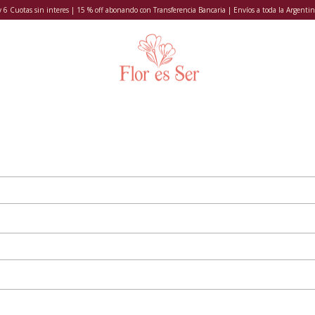
y 6 Cuotas sin interes | 15 % off abonando con Transferencia Bancaria | Envíos a toda la Argentin