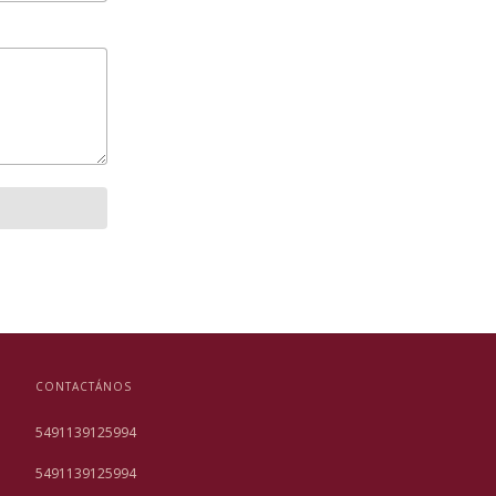
CONTACTÁNOS
5491139125994
5491139125994