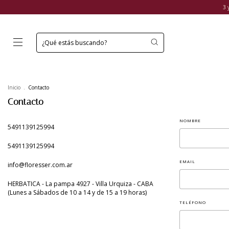
3 
Inicio
.
Contacto
Contacto
NOMBRE
5491139125994
5491139125994
EMAIL
info@floresser.com.ar
HERBATICA - La pampa 4927 - Villa Urquiza - CABA
(Lunes a Sábados de 10 a 14 y de 15 a 19 horas)
TELÉFONO